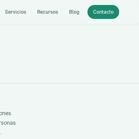
Servicios
Recursos
Blog
Contacto
iones
rsonas
.